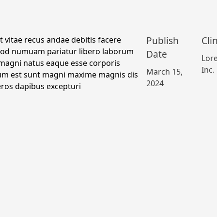
Publish
Cli
 vitae recus andae debitis facere
 uod numuam pariatur libero laborum
Date
Lor
 magni natus eaque esse corporis
Inc.
March 15,
cum est sunt magni maxime magnis dis
2024
eros dapibus excepturi