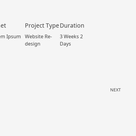
net
Project Type
Duration
em Ipsum
Website Re-
3 Weeks 2
design
Days
NEXT