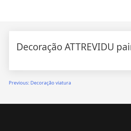
Skip
to
content
Decoração ATTREVIDU pai
Navegação
Previous:
Decoração viatura
de
artigos