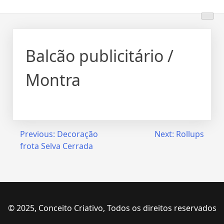
Skip
to
content
Balcão publicitário /
Montra
Navegação
Previous:
Decoração
Next:
Rollups
frota Selva Cerrada
de
artigos
© 2025, Conceito Criativo, Todos os direitos reservados