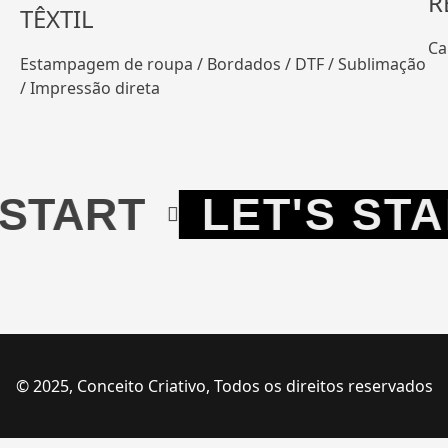
R
TÊXTIL
Ca
Estampagem de roupa / Bordados / DTF / Sublimação
/ Impressão direta
TART
LET'S STAR
© 2025, Conceito Criativo, Todos os direitos reservados