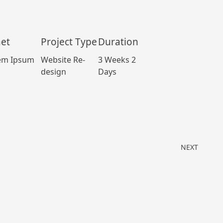
net
Project Type
Duration
em Ipsum
Website Re-
3 Weeks 2
design
Days
NEXT