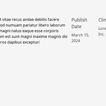
Publish
Cli
 vitae recus andae debitis facere
 uod numuam pariatur libero laborum
Date
Lor
 magni natus eaque esse corporis
Inc.
March 15,
cum est sunt magni maxime magnis dis
2024
eros dapibus excepturi