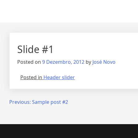
Skip
to
content
Slide #1
Posted on
9 Dezembro, 2012
by
José Novo
Posted in
Header slider
Navegação
Previous:
Sample post #2
de
artigos