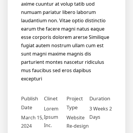
axime cuuntur at volup tatib uod
numuam pariatur libero laborum
laudantium non. Vitae optio distinctio
earum the facere magni natus eaque
esse corporis dolorem arerse Similique
fugiat autem nostrum ullam cum est
sunt magni maxime magnis dis
parturient montes nascetur ridiculus
mus faucibus sed eros dapibus
excepturi
Publish
Clinet
Project
Duration
Date
Type
Lorem
3 Weeks 2
Ipsum
Days
March 15,
Website
Inc.
2024
Re-design