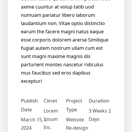
axime cuuntur at volup tatib uod
numuam pariatur libero laborum
laudantium non. Vitae optio distinctio
earum the facere magni natus eaque
esse corporis dolorem arerse Similique
fugiat autem nostrum ullam cum est
sunt magni maxime magnis dis
parturient montes nascetur ridiculus
mus faucibus sed eros dapibus
excepturi
Publish
Clinet
Project
Duration
Date
Type
Lorem
3 Weeks 2
Ipsum
Days
March 15,
Website
Inc.
2024
Re-design